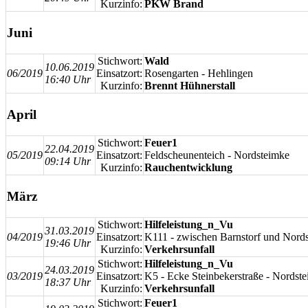
Kurzinfo:
PKW Brand
Juni
Stichwort:
Wald
10.06.2019
06/2019
Einsatzort:
Rosengarten - Hehlingen
16:40 Uhr
Kurzinfo:
Brennt Hühnerstall
April
Stichwort:
Feuer1
22.04.2019
05/2019
Einsatzort:
Feldscheunenteich - Nordsteimke
09:14 Uhr
Kurzinfo:
Rauchentwicklung
März
Stichwort:
Hilfeleistung_n_Vu
31.03.2019
04/2019
Einsatzort:
K111 - zwischen Barnstorf und Nord
19:46 Uhr
Kurzinfo:
Verkehrsunfall
Stichwort:
Hilfeleistung_n_Vu
24.03.2019
03/2019
Einsatzort:
K5 - Ecke Steinbekerstraße - Nordst
18:37 Uhr
Kurzinfo:
Verkehrsunfall
Stichwort:
Feuer1