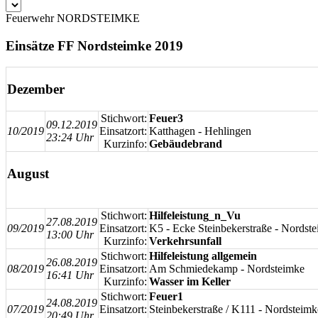
Feuerwehr NORDSTEIMKE
Einsätze FF Nordsteimke 2019
Dezember
Stichwort:
Feuer3
09.12.2019
10/2019
Einsatzort:
Katthagen - Hehlingen
23:24 Uhr
Kurzinfo:
Gebäudebrand
August
Stichwort:
Hilfeleistung_n_Vu
27.08.2019
09/2019
Einsatzort:
K5 - Ecke Steinbekerstraße - Nordst
13:00 Uhr
Kurzinfo:
Verkehrsunfall
Stichwort:
Hilfeleistung allgemein
26.08.2019
08/2019
Einsatzort:
Am Schmiedekamp - Nordsteimke
16:41 Uhr
Kurzinfo:
Wasser im Keller
Stichwort:
Feuer1
24.08.2019
07/2019
Einsatzort:
Steinbekerstraße / K111 - Nordsteimk
20:49 Uhr