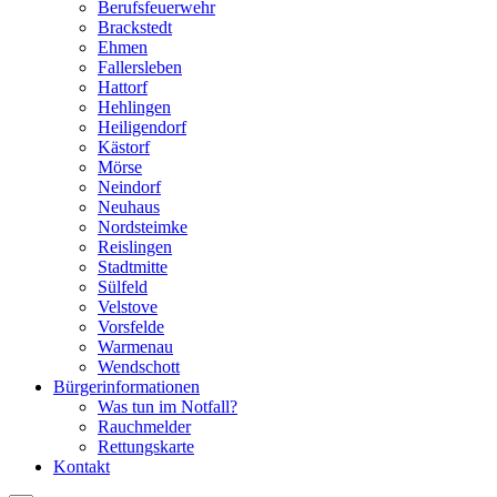
Berufsfeuerwehr
Brackstedt
Ehmen
Fallersleben
Hattorf
Hehlingen
Heiligendorf
Kästorf
Mörse
Neindorf
Neuhaus
Nordsteimke
Reislingen
Stadtmitte
Sülfeld
Velstove
Vorsfelde
Warmenau
Wendschott
Bürgerinformationen
Was tun im Notfall?
Rauchmelder
Rettungskarte
Kontakt