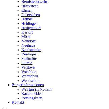
Berufsfeuerwehr
Brackstedt
Ehmen
Fallersleben
Hattorf
Hehlingen
Heiligendorf
Kästorf
Mörse
Neindorf
Neuhaus
Nordsteimke
Reislingen
Stadtmitte
Sülfeld
Velstove
Vorsfelde
Warmenau
Wendschott
Bürgerinformationen
Was tun im Notfall?
Rauchmelder
Rettungskarte
Kontakt