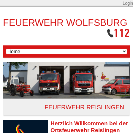
Login
FEUERWEHR WOLFSBURG
FEUERWEHR REISLINGEN
Herzlich Willkommen bei der
Ortsfeuerwehr Reislingen