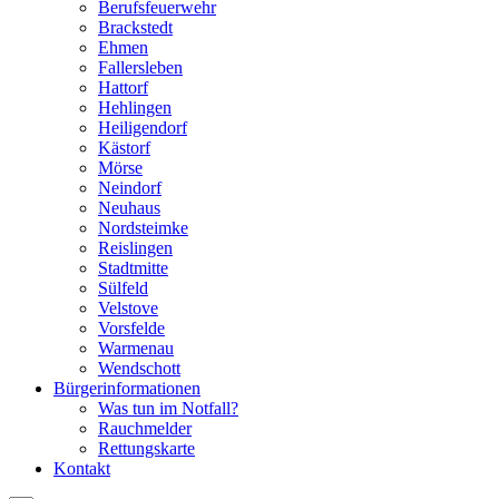
Berufsfeuerwehr
Brackstedt
Ehmen
Fallersleben
Hattorf
Hehlingen
Heiligendorf
Kästorf
Mörse
Neindorf
Neuhaus
Nordsteimke
Reislingen
Stadtmitte
Sülfeld
Velstove
Vorsfelde
Warmenau
Wendschott
Bürgerinformationen
Was tun im Notfall?
Rauchmelder
Rettungskarte
Kontakt