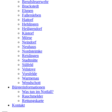
Berufsfeuerwehr
Brackstedt
Ehmen
Fallersleben
Hattorf
Hehlingen
Heiligendorf
Kästorf
Mörse
Neindorf
Neuhaus
Nordsteimke
Reislingen
Stadtmitte
Sülfeld
Velstove
Vorsfelde
Warmenau
Wendschott
Bürgerinformationen
Was tun im Notfall?
Rauchmelder
Rettungskarte
Kontakt