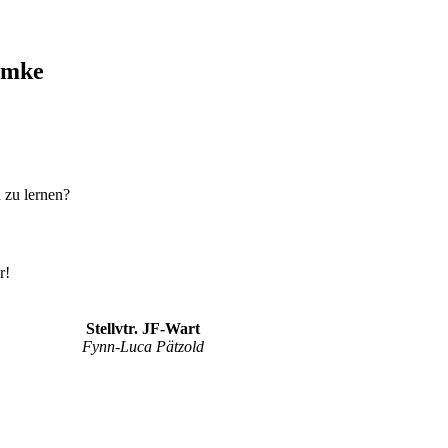
imke
 zu lernen?
r!
Stellvtr. JF-Wart
Fynn-Luca Pätzold