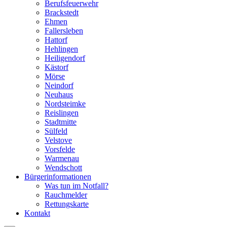
Berufsfeuerwehr
Brackstedt
Ehmen
Fallersleben
Hattorf
Hehlingen
Heiligendorf
Kästorf
Mörse
Neindorf
Neuhaus
Nordsteimke
Reislingen
Stadtmitte
Sülfeld
Velstove
Vorsfelde
Warmenau
Wendschott
Bürgerinformationen
Was tun im Notfall?
Rauchmelder
Rettungskarte
Kontakt