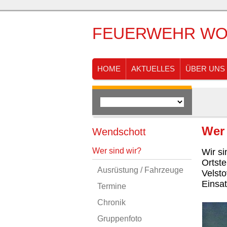
FEUERWEHR WO
HOME
AKTUELLES
ÜBER UNS
Wer 
Wendschott
Wer sind wir?
Wir s
Ortste
Ausrüstung / Fahrzeuge
Velst
Einsat
Termine
Chronik
Gruppenfoto