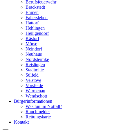
Berufsfeuerwehr
Brackstedt
Ehmen
Fallersleben
Hattorf
Hehlingen
Heiligendorf
Kästorf
Mörse
Neindorf
Neuhaus
Nordsteimke
Reislingen
Stadtmitte
Sülfeld
Velstove
Vorsfelde
Warmenau
Wendschott
Bürgerinformationen
Was tun im Notfall?
Rauchmelder
Rettungskarte
Kontakt