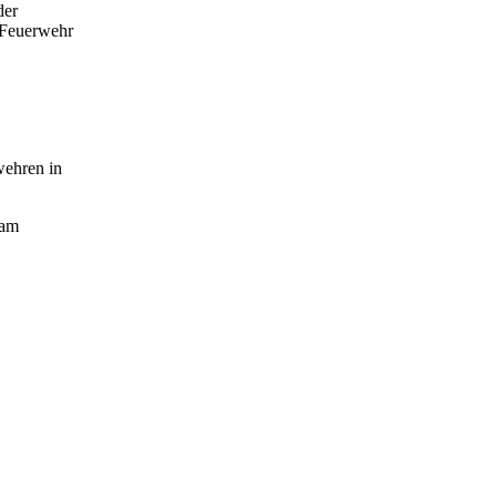
der
 Feuerwehr
wehren in
 am