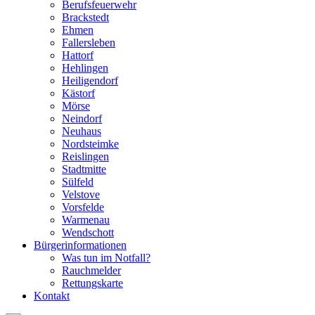
Berufsfeuerwehr
Brackstedt
Ehmen
Fallersleben
Hattorf
Hehlingen
Heiligendorf
Kästorf
Mörse
Neindorf
Neuhaus
Nordsteimke
Reislingen
Stadtmitte
Sülfeld
Velstove
Vorsfelde
Warmenau
Wendschott
Bürgerinformationen
Was tun im Notfall?
Rauchmelder
Rettungskarte
Kontakt