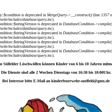
::$condition is deprecated in
MergeQuery->__construct()
(line
1357
o
ite/includes/database/query.inc
).
dition::$stringVersion is deprecated in
DatabaseCondition->compile(
ite/includes/database/query.inc
).
dition::$stringVersion is deprecated in
DatabaseCondition->compile(
ite/includes/database/query.inc
).
dition::$stringVersion is deprecated in
DatabaseCondition->compile(
ite/includes/database/query.inc
).
dition::$stringVersion is deprecated in
DatabaseCondition->compile(
ite/includes/database/query.inc
).
en Sülfelder Löschwölfen können Kinder von 6 bis 10 Jahren mitm
Die Dienste sind alle 2 Wochen Dienstags von 16:30 bis 18:00Uhr.
Bei Interesse bitte E-Mail an kinderfeuerwehr-suelfeld@gmx.de