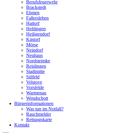
Berufsfeuerwehr
Brackstedt
Ehmen
Fallersleben
Hattorf
Hehlingen
Heiligendorf
Kästorf
Mörse
Neindorf
Neuhaus
Nordsteimke
Reislingen
Stadtmitte
Sülfeld
Velstove
Vorsfelde
Warmenau
Wendschott
Bürgerinformationen
Was tun im Notfall?
Rauchmelder
Rettungskarte
Kontakt