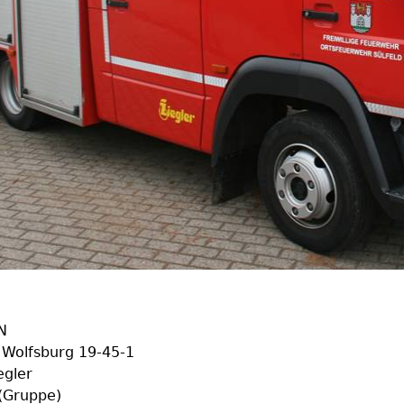
N
n Wolfsburg 19-45-1
egler
 (Gruppe)