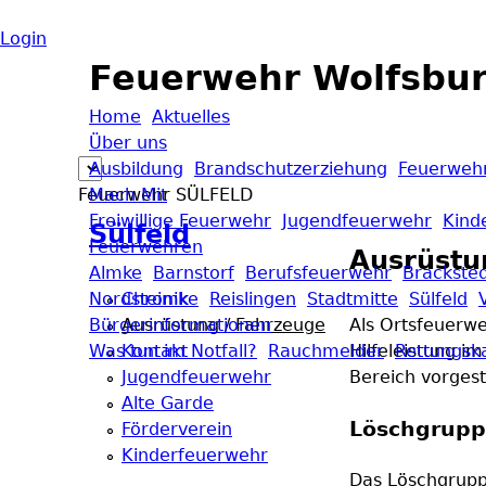
Login
Feuerwehr Wolfsbu
Home
Aktuelles
Über uns
Ausbildung
Brandschutzerziehung
Feuerwehr
Feuerwehr SÜLFELD
Mach Mit
Freiwillige Feuerwehr
Jugendfeuerwehr
Kind
Sülfeld
Feuerwehren
Ausrüstu
Almke
Barnstorf
Berufsfeuerwehr
Brackste
Nordsteimke
Chronik
Reislingen
Stadtmitte
Sülfeld
Bürgerinformationen
Ausrüstung / Fahrzeuge
Als Ortsfeuerwe
Was tun im Notfall?
Kontakt
Rauchmelder
Hilfeleistung i
Rettungsk
Jugendfeuerwehr
Bereich vorgest
Alte Garde
Löschgrupp
Förderverein
Kinderfeuerwehr
Das Löschgrupp