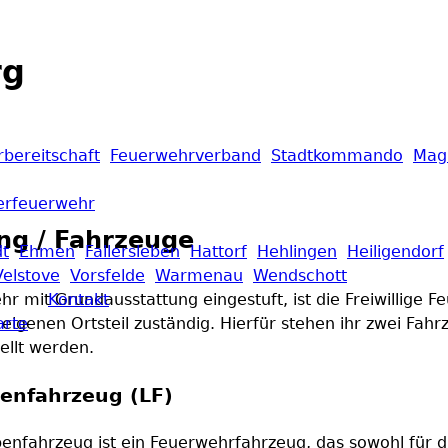
rg
bereitschaft
Feuerwehrverband
Stadtkommando
Mag
erfeuerwehr
ng / Fahrzeuge
dt
Ehmen
Fallersleben
Hattorf
Hehlingen
Heiligendorf
Velstove
Vorsfelde
Warmenau
Wendschott
hr mit Grundausstattung eingestuft, ist die Freiwillige 
Kontakt
m eigenen Ortsteil zuständig. Hierfür stehen ihr zwei Fa
arte
ellt werden.
enfahrzeug (LF)
enfahrzeug ist ein Feuerwehrfahrzeug, das sowohl für 