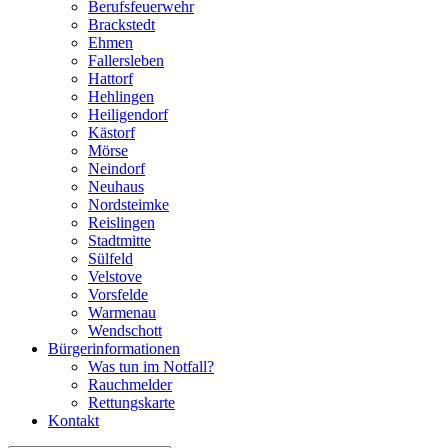
Berufsfeuerwehr
Brackstedt
Ehmen
Fallersleben
Hattorf
Hehlingen
Heiligendorf
Kästorf
Mörse
Neindorf
Neuhaus
Nordsteimke
Reislingen
Stadtmitte
Sülfeld
Velstove
Vorsfelde
Warmenau
Wendschott
Bürgerinformationen
Was tun im Notfall?
Rauchmelder
Rettungskarte
Kontakt