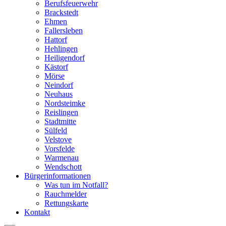
Berufsfeuerwehr
Brackstedt
Ehmen
Fallersleben
Hattorf
Hehlingen
Heiligendorf
Kästorf
Mörse
Neindorf
Neuhaus
Nordsteimke
Reislingen
Stadtmitte
Sülfeld
Velstove
Vorsfelde
Warmenau
Wendschott
Bürgerinformationen
Was tun im Notfall?
Rauchmelder
Rettungskarte
Kontakt