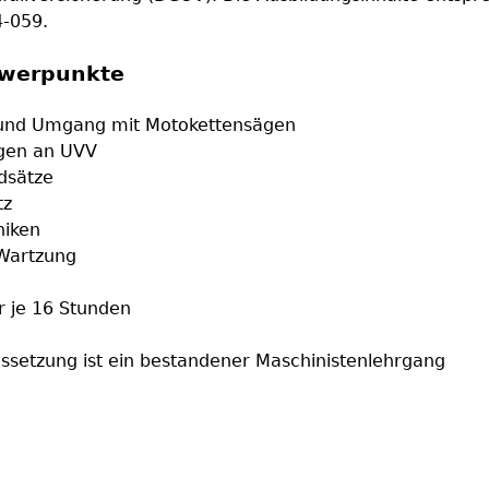
4-059.
werpunkte
und Umgang mit Motokettensägen
gen an UVV
dsätze
tz
niken
 Wartzung
 je 16 Stunden
ssetzung ist ein bestandener Maschinistenlehrgang