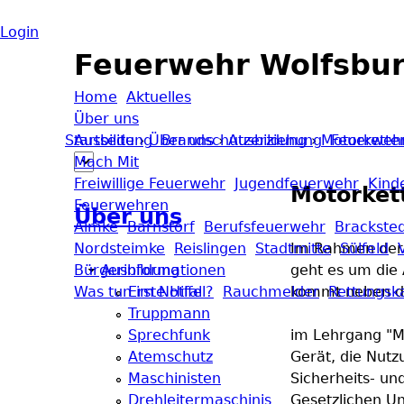
Login
Feuerwehr Wolfsbu
Home
Aktuelles
Über uns
Startseite
Ausbildung
›
Über uns
Brandschutzerziehung
›
Ausbildung
›
Motorkette
Feuerwehr
Mach Mit
Sie
Freiwillige Feuerwehr
Jugendfeuerwehr
Kind
Motorket
Feuerwehren
sind
Über uns
Almke
Barnstorf
Berufsfeuerwehr
Brackste
Nordsteimke
Reislingen
Stadtmitte
Im Rahmen der 
Sülfeld
hier
Bürgerinformationen
Ausbildung
geht es um die
Was tun im Notfall?
Erste Hilfe
Rauchmelder
kommt neben de
Rettungsk
Truppmann
Sprechfunk
im Lehrgang "M
Atemschutz
Gerät, die Nutz
Maschinisten
Sicherheits- un
Drehleitermaschinis
Gesetzlichen U