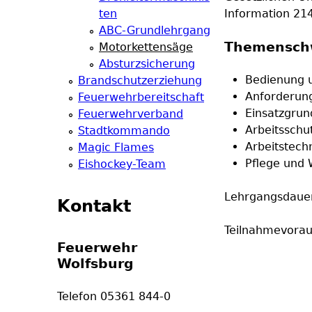
ten
Information 21
ABC-Grundlehrgang
Themensch
Motorkettensäge
Absturzsicherung
Bedienung 
Brandschutzerziehung
Anforderun
Feuerwehrbereitschaft
Einsatzgrun
Feuerwehrverband
Arbeitsschu
Stadtkommando
Arbeitstech
Magic Flames
Pflege und
Eishockey-Team
Lehrgangsdauer
Kontakt
Teilnahmevorau
Feuerwehr
Wolfsburg
Telefon 05361 844-0