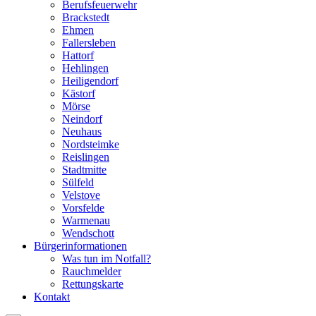
Berufsfeuerwehr
Brackstedt
Ehmen
Fallersleben
Hattorf
Hehlingen
Heiligendorf
Kästorf
Mörse
Neindorf
Neuhaus
Nordsteimke
Reislingen
Stadtmitte
Sülfeld
Velstove
Vorsfelde
Warmenau
Wendschott
Bürgerinformationen
Was tun im Notfall?
Rauchmelder
Rettungskarte
Kontakt