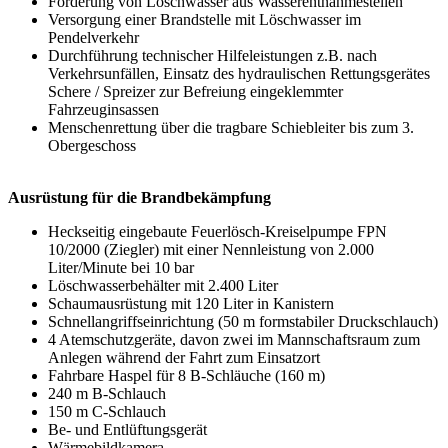
Förderung von Löschwasser aus Wasserentnahmestellen
Versorgung einer Brandstelle mit Löschwasser im
Pendelverkehr
Durchführung technischer Hilfeleistungen z.B. nach
Verkehrsunfällen, Einsatz des hydraulischen Rettungsgerätes
Schere / Spreizer zur Befreiung eingeklemmter
Fahrzeuginsassen
Menschenrettung über die tragbare Schiebleiter bis zum 3.
Obergeschoss
Ausrüstung für die Brandbekämpfung
Heckseitig eingebaute Feuerlösch-Kreiselpumpe FPN
10/2000 (Ziegler) mit einer Nennleistung von 2.000
Liter/Minute bei 10 bar
Löschwasserbehälter mit 2.400 Liter
Schaumausrüstung mit 120 Liter in Kanistern
Schnellangriffseinrichtung (50 m formstabiler Druckschlauch)
4 Atemschutzgeräte, davon zwei im Mannschaftsraum zum
Anlegen während der Fahrt zum Einsatzort
Fahrbare Haspel für 8 B-Schläuche (160 m)
240 m B-Schlauch
150 m C-Schlauch
Be- und Entlüftungsgerät
Wärmebildkamera