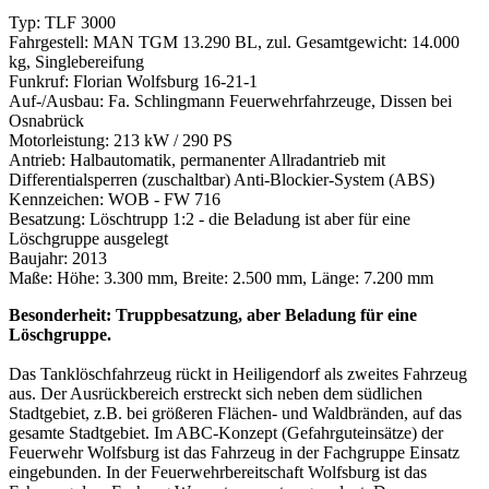
Typ: TLF 3000
Fahrgestell: MAN TGM 13.290 BL, zul. Gesamtgewicht: 14.000
kg, Singlebereifung
Funkruf: Florian Wolfsburg 16-21-1
Auf-/Ausbau: Fa. Schlingmann Feuerwehrfahrzeuge, Dissen bei
Osnabrück
Motorleistung: 213 kW / 290 PS
Antrieb: Halbautomatik, permanenter Allradantrieb mit
Differentialsperren (zuschaltbar) Anti-Blockier-System (ABS)
Kennzeichen: WOB - FW 716
Besatzung: Löschtrupp 1:2 - die Beladung ist aber für eine
Löschgruppe ausgelegt
Baujahr: 2013
Maße: Höhe: 3.300 mm, Breite: 2.500 mm, Länge: 7.200 mm
Besonderheit: Truppbesatzung, aber Beladung für eine
Löschgruppe.
Das Tanklöschfahrzeug rückt in Heiligendorf als zweites Fahrzeug
aus. Der Ausrückbereich erstreckt sich neben dem südlichen
Stadtgebiet, z.B. bei größeren Flächen- und Waldbränden, auf das
gesamte Stadtgebiet. Im ABC-Konzept (Gefahrguteinsätze) der
Feuerwehr Wolfsburg ist das Fahrzeug in der Fachgruppe Einsatz
eingebunden. In der Feuerwehrbereitschaft Wolfsburg ist das