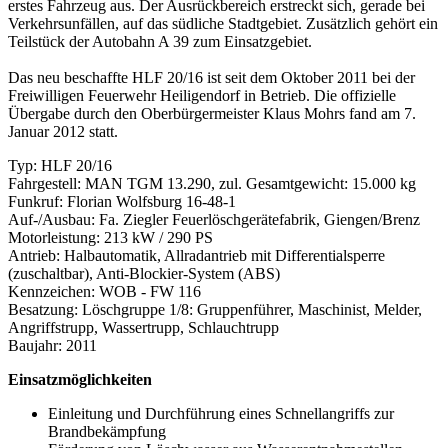
erstes Fahrzeug aus. Der Ausrückbereich erstreckt sich, gerade bei
Verkehrsunfällen, auf das südliche Stadtgebiet. Zusätzlich gehört ein
Teilstück der Autobahn A 39 zum Einsatzgebiet.
Das neu beschaffte HLF 20/16 ist seit dem Oktober 2011 bei der
Freiwilligen Feuerwehr Heiligendorf in Betrieb. Die offizielle
Übergabe durch den Oberbürgermeister Klaus Mohrs fand am 7.
Januar 2012 statt.
Typ: HLF 20/16
Fahrgestell: MAN TGM 13.290, zul. Gesamtgewicht: 15.000 kg
Funkruf: Florian Wolfsburg 16-48-1
Auf-/Ausbau: Fa. Ziegler Feuerlöschgerätefabrik, Giengen/Brenz
Motorleistung: 213 kW / 290 PS
Antrieb: Halbautomatik, Allradantrieb mit Differentialsperre
(zuschaltbar), Anti-Blockier-System (ABS)
Kennzeichen: WOB - FW 116
Besatzung: Löschgruppe 1/8: Gruppenführer, Maschinist, Melder,
Angriffstrupp, Wassertrupp, Schlauchtrupp
Baujahr: 2011
Einsatzmöglichkeiten
Einleitung und Durchführung eines Schnellangriffs zur
Brandbekämpfung