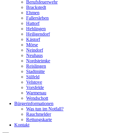
Berufsfeuerwehr
Brackstedt
Ehmen
Fallersleben
Hattorf
Hehlingen
Heiligendorf
Kästorf
Mörse
Neindorf
Neuhaus
Nordsteimke
Reislingen
Stadtmitte
Sülfeld
Velstove
Vorsfelde
Warmenau
Wendschott
Bürgerinformationen
Was tun im Notfall?
Rauchmelder
Rettungskarte
Kontakt