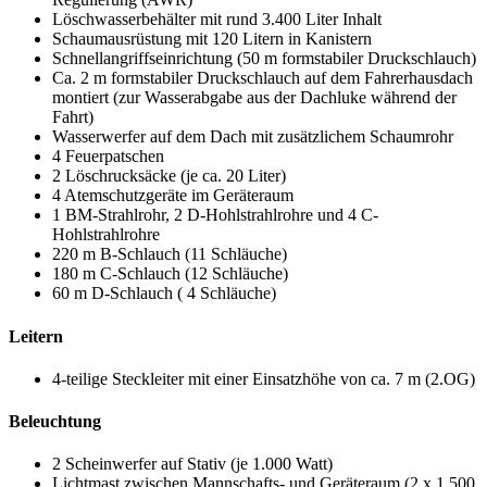
Löschwasserbehälter mit rund 3.400 Liter Inhalt
Schaumausrüstung mit 120 Litern in Kanistern
Schnellangriffseinrichtung (50 m formstabiler Druckschlauch)
Ca. 2 m formstabiler Druckschlauch auf dem Fahrerhausdach
montiert (zur Wasserabgabe aus der Dachluke während der
Fahrt)
Wasserwerfer auf dem Dach mit zusätzlichem Schaumrohr
4 Feuerpatschen
2 Löschrucksäcke (je ca. 20 Liter)
4 Atemschutzgeräte im Geräteraum
1 BM-Strahlrohr, 2 D-Hohlstrahlrohre und 4 C-
Hohlstrahlrohre
220 m B-Schlauch (11 Schläuche)
180 m C-Schlauch (12 Schläuche)
60 m D-Schlauch ( 4 Schläuche)
Leitern
4-teilige Steckleiter mit einer Einsatzhöhe von ca. 7 m (2.OG)
Beleuchtung
2 Scheinwerfer auf Stativ (je 1.000 Watt)
Lichtmast zwischen Mannschafts- und Geräteraum (2 x 1.500