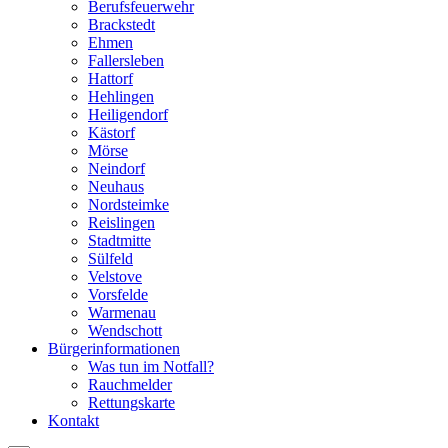
Berufsfeuerwehr
Brackstedt
Ehmen
Fallersleben
Hattorf
Hehlingen
Heiligendorf
Kästorf
Mörse
Neindorf
Neuhaus
Nordsteimke
Reislingen
Stadtmitte
Sülfeld
Velstove
Vorsfelde
Warmenau
Wendschott
Bürgerinformationen
Was tun im Notfall?
Rauchmelder
Rettungskarte
Kontakt